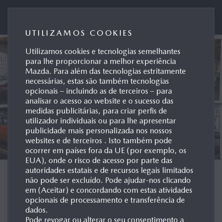
Mazda Motor de Portugal
UTILIZAMOS COOKIES
Utilizamos cookies e tecnologias semelhantes
para lhe proporcionar a melhor experiência
Mazda. Para além das tecnologias estritamente
necessárias, estas são também tecnologias
opcionais – incluindo as de terceiros – para
analisar o acesso ao website e o sucesso das
medidas publicitárias, para criar perfis de
utilizador individuais ou para lhe apresentar
publicidade mais personalizada nos nossos
websites e de terceiros . Isto também pode
ocorrer em países fora da UE (por exemplo, os
EUA), onde o risco de acesso por parte das
autoridades estatais e de recursos legais limitados
ARQUIVO POR
não pode ser excluído. Pode ajudar-nos clicando
em (Aceitar) e concordando com estas atividades
MODELO
opcionais de processamento e transferência de
dados.
Pode revogar ou alterar o seu consentimento a