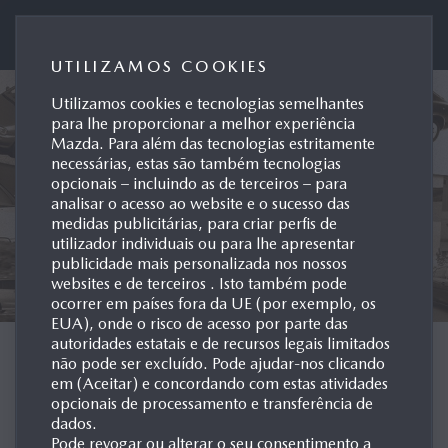
Mazda Motor de Portugal
UTILIZAMOS COOKIES
Utilizamos cookies e tecnologias semelhantes
para lhe proporcionar a melhor experiência
Mazda. Para além das tecnologias estritamente
necessárias, estas são também tecnologias
opcionais – incluindo as de terceiros – para
analisar o acesso ao website e o sucesso das
medidas publicitárias, para criar perfis de
utilizador individuais ou para lhe apresentar
publicidade mais personalizada nos nossos
websites e de terceiros . Isto também pode
ocorrer em países fora da UE (por exemplo, os
EUA), onde o risco de acesso por parte das
autoridades estatais e de recursos legais limitados
ARQUIVO POR
não pode ser excluído. Pode ajudar-nos clicando
em (Aceitar) e concordando com estas atividades
MODELO
opcionais de processamento e transferência de
dados.
Pode revogar ou alterar o seu consentimento a