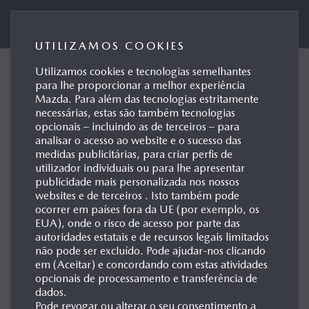
Mazda Motor de Portugal
UTILIZAMOS COOKIES
Utilizamos cookies e tecnologias semelhantes
MAZDA WEB
para lhe proporcionar a melhor experiência
Mazda. Para além das tecnologias estritamente
necessárias, estas são também tecnologias
opcionais – incluindo as de terceiros – para
analisar o acesso ao website e o sucesso das
PORTAIS DE IMPRENSA
medidas publicitárias, para criar perfis de
utilizador individuais ou para lhe apresentar
publicidade mais personalizada nos nossos
EUROPA
websites e de terceiros . Isto também pode
ocorrer em países fora da UE (por exemplo, os
EUA), onde o risco de acesso por parte das
autoridades estatais e de recursos legais limitados
Mazda Press EU
não pode ser excluído. Pode ajudar-nos clicando
em (Aceitar) e concordando com estas atividades
Deutschland
opcionais de processamento e transferência de
dados.
België | Belgique
Pode revogar ou alterar o seu consentimento a