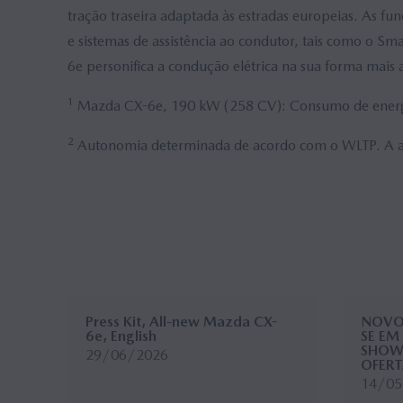
tração traseira adaptada às estradas europeias. As fu
e sistemas de assistência ao condutor, tais como o 
6e personifica a condução elétrica na sua forma mais ar
1
Mazda CX-6e, 190 kW (258 CV): Consumo de ener
2
Autonomia determinada de acordo com o WLTP. A aut
Press Kit, All-new Mazda CX-
NOVO 
6e, English
SE EM
SHOW
29/06/2026
OFERT
14/05