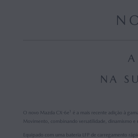
MAZDA M HYBRID
N
MAZDA M HYBRID BOOST
HYBRID
A
NA S
1
O novo Mazda CX-6e
é a mais recente adição à gama
Movimento, combinando versatilidade, dinamismo e me
Equipado com uma bateria LFP de carregamento rápi