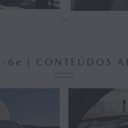
1/8
‑6
e
| CONTEÚDOS A
LER MAIS