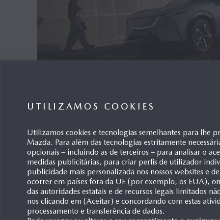
UTILIZAMOS COOKIES
NOVO MAZDA CX‑6
e
: O DE
ELÉTRICO ALIA-SE À TECNOL
Utilizamos cookies e tecnologias semelhantes para lhe p
INTELIGENTE
Mazda. Para além das tecnologias estritamente necessári
opcionais – incluindo as de terceiros – para analisar o ac
Leverkusen, 07/07/2026
medidas publicitárias, para criar perfis de utilizador ind
As capacidades oferecidas pelo motor elétrico do 
publicidade mais personalizada nos nossos websites e de
ocorrer em países fora da UE (por exemplo, os EUA), ond
complementadas por um amplo leque tecnológico.
das autoridades estatais e de recursos legais limitados n
Vasta dotação de série em dois níveis de equipam
nos clicando em (Aceitar) e concordando com estas ativi
processamento e transferência de dados.
uma enriquecedora experiência de condução.