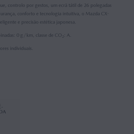
ue, controlo por gestos, um ecrã tátil de 26 polegadas
rança, conforto e tecnologia intuitiva, o Mazda CX-
eligente e precisão estética japonesa.
nadas: 0 g/km, classe de CO
: A.
2
es individuais.
É-
DA