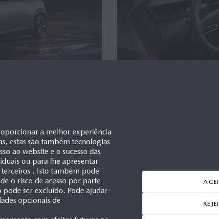
SEMPENHO
NOVO MAZDA C
OGIA
ELEVADA QUALI
roporcionar a melhor experiência
TRADIÇÕES JAP
as, estas são também tecnologias
esso ao website e o sucesso das
Leverkusen, 26/05/2026
ividuais ou para lhe apresentar
novo Mazda CX-6e são
Nova interpretação do desi
 terceiros . Isto também pode
e o risco de acesso por parte
ACE
veículos elétricos com a de
ão pode ser excluído. Pode ajudar-
ento complementares garantem
O interior segue o conceito
dades opcionais de
REJ
Estão disponíveis três opçõ