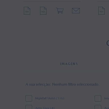
IMAGENS
A sua selecção:
Nenhum filtro seleccionado.
Nightfall Violet (116)
Int
Aero Grey (4)
Acç