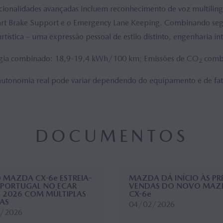
ncionalidades avançadas incluem reconhecimento de voz multiling
Smart Brake Support e o Emergency Lane Keeping. Combinando segu
tística – uma expressão pessoal de estilo distinto, engenharia int
gia combinado: 18,9-19,4 kWh/100 km; Emissões de CO
combi
2
onomia real pode variar dependendo do equipamento e de fator
DOCUMENTOS
MAZDA CX-6e ESTREIA-
MAZDA DÁ INÍCIO ÀS PR
 PORTUGAL NO ECAR
VENDAS DO NOVO MAZ
 2026 COM MÚLTIPLAS
CX-6e
AS
04/02/2026
/2026