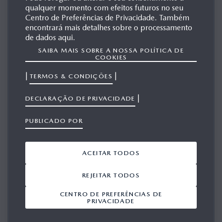
qualquer momento com efeitos futuros no seu
Centro de Preferências de Privacidade. Também
O sistema M Hybrid Boost de 48 volts da Mazda melhora a
encontrará mais detalhes sobre o processamento
eficiência e a dinâmica de condução nos modelos Mazda
de dados aqui.
1
CX-60 e Mazda CX-80
equipados com motores diesel e-
SAIBA MAIS SOBRE A NOSSA POLÍTICA DE
COOKIES
Skyactiv D.
|
|
TERMOS & CONDIÇÕES
Um motor elétrico compacto de 12,4 kW (17 cv), com um
binário de 153 Nm, auxilia o motor durante a arrancada e
|
DECLARAÇÃO DE PRIVACIDADE
as mudanças de velocidade, melhorando a capacidade de
PUBLICADO POR
resposta e reduzindo o consumo de combustível,
especialmente em condições de baixa carga.
ACEITAR TODOS
O sistema recupera energia durante a travagem e a
desaceleração, armazenando-a numa bateria de iões de lítio
REJEITAR TODOS
de 0,33 kWh montada no piso do veículo. Ele suporta
CENTRO DE PREFERÊNCIAS DE
PRIVACIDADE
arranques e transições suaves, contribuindo diretamente
para a filosofia Jinba Ittai da Mazda - a ligação perfeita entre