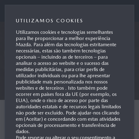
Mazda Motor de Portugal
UTILIZAMOS COOKIES
Utilizamos cookies e tecnologias semelhantes
para lhe proporcionar a melhor experiência
Mazda. Para além das tecnologias estritamente
necessárias, estas são também tecnologias
opcionais – incluindo as de terceiros – para
analisar o acesso ao website e o sucesso das
medidas publicitárias, para criar perfis de
utilizador individuais ou para lhe apresentar
publicidade mais personalizada nos nossos
websites e de terceiros . Isto também pode
ocorrer em países fora da UE (por exemplo, os
EUA), onde o risco de acesso por parte das
autoridades estatais e de recursos legais limitados
MAZDA M HYBRID
não pode ser excluído. Pode ajudar-nos clicando
em (Aceitar) e concordando com estas atividades
BOOST
opcionais de processamento e transferência de
dados.
Pode revogar ou alterar o seu consentimento a