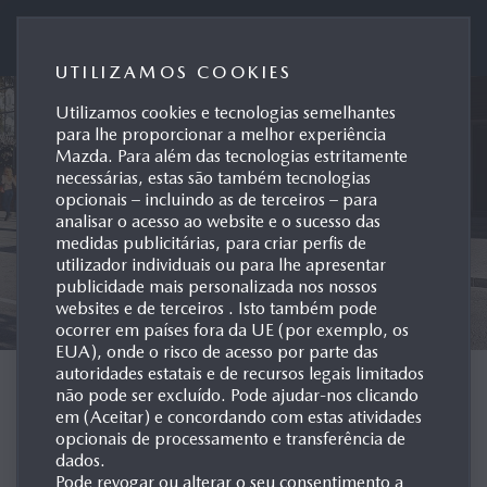
Mazda Motor de Portugal
UTILIZAMOS COOKIES
Utilizamos cookies e tecnologias semelhantes
para lhe proporcionar a melhor experiência
Mazda. Para além das tecnologias estritamente
necessárias, estas são também tecnologias
opcionais – incluindo as de terceiros – para
analisar o acesso ao website e o sucesso das
medidas publicitárias, para criar perfis de
utilizador individuais ou para lhe apresentar
publicidade mais personalizada nos nossos
websites e de terceiros . Isto também pode
ocorrer em países fora da UE (por exemplo, os
EUA), onde o risco de acesso por parte das
autoridades estatais e de recursos legais limitados
E-SKYACTIV EV
não pode ser excluído. Pode ajudar-nos clicando
em (Aceitar) e concordando com estas atividades
opcionais de processamento e transferência de
UM MAZDA ÚNICO, COM
dados.
Pode revogar ou alterar o seu consentimento a