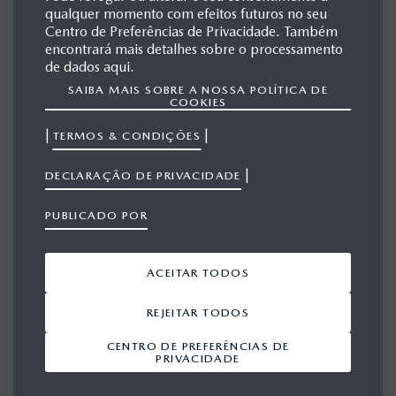
TRACÇÃO ELÉCTRICA A
qualquer momento com efeitos futuros no seu
BATERIA
Centro de Preferências de Privacidade. Também
encontrará mais detalhes sobre o processamento
de dados aqui.
SAIBA MAIS SOBRE A NOSSA POLÍTICA DE
COOKIES
A mecânica e-Skyactiv EV da Mazda integra,
|
|
TERMOS & CONDIÇÕES
harmoniosamente, uma bateria de iões de lítio e um motor
elétrico. Este design é um testemunho da filosofia de
|
DECLARAÇÃO DE PRIVACIDADE
desenvolvimento centrada no ser humano da Mazda. O
resultado é uma experiência de condução 100 por cento
PUBLICADO POR
eléctrica sem paralelo, que não só é suave e silenciosa, como
também responde perfeitamente a todas as ordens do
ACEITAR TODOS
condutor, assegurando que o automóvel está sempre em
REJEITAR TODOS
perfeita sincronia com as suas intenções.
CENTRO DE PREFERÊNCIAS DE
Para além da bateria e do motor, o sistema e-Skyactiv EV
PRIVACIDADE
inclui um inversor que transforma a corrente contínua da