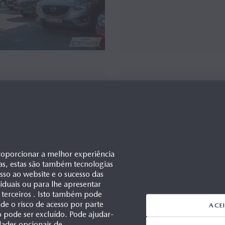
o Mazda CX-3 chega a
Press Pack - Novo Mazda C
tugal
(Portugal)
/06/2015
02/06/2015
roporcionar a melhor experiência
as, estas são também tecnologias
esso ao website e o sucesso das
ividuais ou para lhe apresentar
 terceiros . Isto também pode
e o risco de acesso por parte
ACE
ão pode ser excluído. Pode ajudar-
dades opcionais de