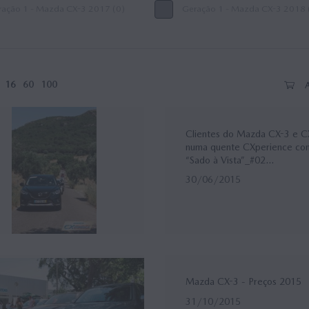
ação 1 - Mazda CX-3 2017 (0)
Geração 1 - Mazda CX-3 2018 
16
60
100
Clientes do Mazda CX-3 e C
numa quente CXperience co
“Sado à Vista”_#02...
30/06/2015
Mazda CX-3 - Preços 2015
31/10/2015