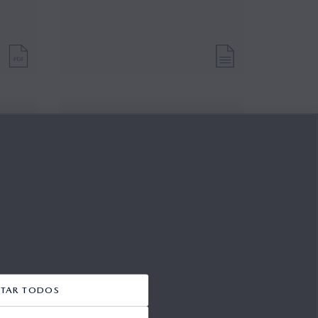
X-3
Tabela de Preços - Novo Mazda
CX-3 (Portugal)
02/06/2015
ITAR TODOS