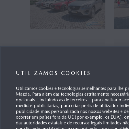
Novo Mazda CX-3 - Press Pack
Nov
Por
17/03/2015
02
UTILIZAMOS COOKIES
Utilizamos cookies e tecnologias semelhantes para lhe p
Mazda. Para além das tecnologias estritamente necessári
opcionais – incluindo as de terceiros – para analisar o ac
medidas publicitárias, para criar perfis de utilizador ind
publicidade mais personalizada nos nossos websites e de
“Mazda CXperience” levou
ocorrer em países fora da UE (por exemplo, os EUA), ond
clientes Mazda CX-3 e CX-5 em
das autoridades estatais e de recursos legais limitados n
passeio pelo norte de Por...
nos clicando em (Aceitar) e concordando com estas ativi