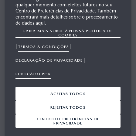
qualquer momento com efeitos futuros no seu
MAZDA6 MPS
Centro de Preferências de Privacidade. Também
encontrará mais detalhes sobre o processamento
de dados aqui.
SAIBA MAIS SOBRE A NOSSA POLÍTICA DE
MATERIAIS
COOKIES
RELACIONADOS
|
|
TERMOS & CONDIÇÕES
|
DECLARAÇÃO DE PRIVACIDADE
Mostrar 1-1 a partir de 1
ADICIONAR TUDO A PARTIR DO VIEWPORT
PUBLICADO POR
ACEITAR TODOS
REJEITAR TODOS
CENTRO DE PREFERÊNCIAS DE
1/1
PRIVACIDADE