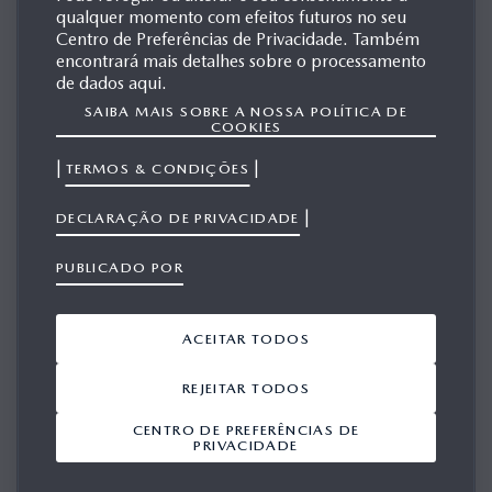
qualquer momento com efeitos futuros no seu
MAZDA5 HYDROGEN RE
Centro de Preferências de Privacidade. Também
HYBRID
encontrará mais detalhes sobre o processamento
de dados aqui.
SAIBA MAIS SOBRE A NOSSA POLÍTICA DE
COOKIES
MATERIAIS
|
|
TERMOS & CONDIÇÕES
RELACIONADOS
|
DECLARAÇÃO DE PRIVACIDADE
Mostrar 1-6 a partir de 6
PUBLICADO POR
ADICIONAR TUDO A PARTIR DO VIEWPORT
ACEITAR TODOS
REJEITAR TODOS
CENTRO DE PREFERÊNCIAS DE
PRIVACIDADE