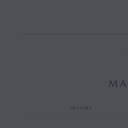
MAZDA M HYBRID
MAZDA M HYBRID BOOST
HYBRID
MA
IMAGENS