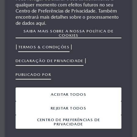
qualquer momento com efeitos futuros no seu
MAZDA VISION COUPÉ
Centro de Preferências de Privacidade. Também
encontrará mais detalhes sobre o processamento
de dados aqui.
SAIBA MAIS SOBRE A NOSSA POLÍTICA DE
MATERIAIS
COOKIES
RELACIONADOS
|
|
TERMOS & CONDIÇÕES
|
DECLARAÇÃO DE PRIVACIDADE
PUBLICADO POR
Mostrar 1-10 a partir de 97
ACEITAR TODOS
ADICIONAR TUDO A PARTIR DO
VIEWPORT
REJEITAR TODOS
CENTRO DE PREFERÊNCIAS DE
Mazda com dupla
Mazda desvenda KAI
PRIVACIDADE
estreia no Salão de
CONCEPT e VISION
Tóquio 2017
COUPE
10/10/2017
25/10/2017