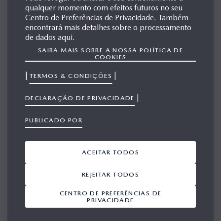
qualquer momento com efeitos futuros no seu
MAZDA TAKERI
Centro de Preferências de Privacidade. Também
encontrará mais detalhes sobre o processamento
de dados aqui.
SAIBA MAIS SOBRE A NOSSA POLÍTICA DE
MATERIAIS
COOKIES
RELACIONADOS
|
|
TERMOS & CONDIÇÕES
|
DECLARAÇÃO DE PRIVACIDADE
PUBLICADO POR
Mostrar 1-10 a partir de 153
ACEITAR TODOS
ADICIONAR TUDO A PARTIR DO
VIEWPORT
REJEITAR TODOS
CENTRO DE PREFERÊNCIAS DE
No Salão de Tóquio
PR_MazdaTakeri0308
PRIVACIDADE
2011 Mazda estreia
12
‘concept’ TAKERI.
03/08/2012
25/10/2011