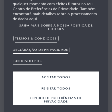
qualquer momento com efeitos futuros no seu
MAZDA SUITCASE CAR
Centro de Preferências de Privacidade. Também
encontrará mais detalhes sobre o processamento
de dados aqui.
SAIBA MAIS SOBRE A NOSSA POLÍTICA DE
MATERIAIS
COOKIES
RELACIONADOS
|
|
TERMOS & CONDIÇÕES
|
DECLARAÇÃO DE PRIVACIDADE
PUBLICADO POR
Mostrar 1-6 a partir de 6
ACEITAR TODOS
ADICIONAR TUDO A PARTIR DO
VIEWPORT
REJEITAR TODOS
CENTRO DE PREFERÊNCIAS DE
PORTABLE PERSONAL
PRIVACIDADE
MOBILITY WITH A
TWIST
17/12/2020