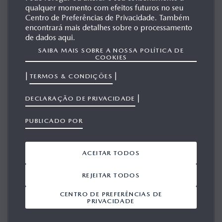
qualquer momento com efeitos futuros no seu
MAZDA NEOSPACE
Centro de Preferências de Privacidade. Também
encontrará mais detalhes sobre o processamento
de dados aqui.
SAIBA MAIS SOBRE A NOSSA POLÍTICA DE
MATERIAIS
COOKIES
RELACIONADOS
|
|
TERMOS & CONDIÇÕES
|
DECLARAÇÃO DE PRIVACIDADE
Mostrar 1-10 a partir de 33
ADICIONAR TUDO A PARTIR DO VIEWPORT
PUBLICADO POR
ACEITAR TODOS
REJEITAR TODOS
CENTRO DE PREFERÊNCIAS DE
PRIVACIDADE