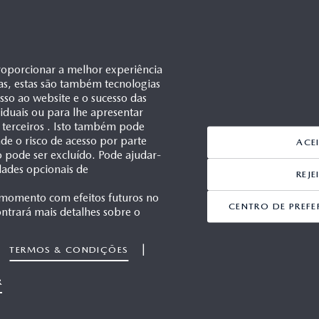
roporcionar a melhor experiência
as, estas são também tecnologias
esso ao website e o sucesso das
ividuais ou para lhe apresentar
 terceiros . Isto também pode
e o risco de acesso por parte
ACE
ão pode ser excluído. Pode ajudar-
dades opcionais de
REJ
 momento com efeitos futuros no
CENTRO DE PREFE
ntrará mais detalhes sobre o
|
TERMOS & CONDIÇÕES
1/1
R