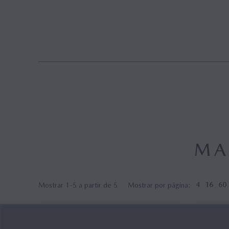
MAZDA M HYBRID
MAZDA M HYBRID BOOST
HYBRID
MA
Mostrar 1-5 a partir de 5
Mostrar por página:
4
16
60