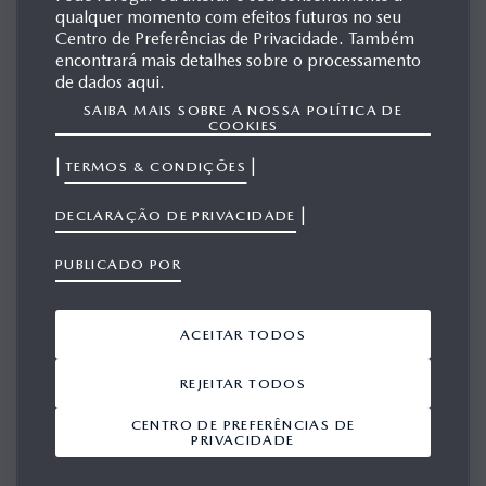
qualquer momento com efeitos futuros no seu
MAZDA MINAGI
Centro de Preferências de Privacidade. Também
encontrará mais detalhes sobre o processamento
de dados aqui.
SAIBA MAIS SOBRE A NOSSA POLÍTICA DE
MATERIAIS
COOKIES
RELACIONADOS
|
|
TERMOS & CONDIÇÕES
|
DECLARAÇÃO DE PRIVACIDADE
PUBLICADO POR
Mostrar 1-10 a partir de 74
ACEITAR TODOS
ADICIONAR TUDO A PARTIR DO
VIEWPORT
REJEITAR TODOS
CENTRO DE PREFERÊNCIAS DE
Novas Tecnologias
Mazda Announces
PRIVACIDADE
SKYACTIV e Design
New Compact SUV
KODO apresentam-
will be Mazda CX-5
se no Salão de
15/04/2011