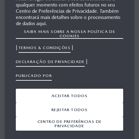
qualquer momento com efeitos futuros no seu
MAZDA LONDON TAXI
Centro de Preferências de Privacidade. Também
encontrará mais detalhes sobre o processamento
de dados aqui.
SAIBA MAIS SOBRE A NOSSA POLÍTICA DE
MATERIAIS
COOKIES
RELACIONADOS
|
|
TERMOS & CONDIÇÕES
|
DECLARAÇÃO DE PRIVACIDADE
Mostrar 1-10 a partir de 10
ADICIONAR TUDO A PARTIR DO VIEWPORT
PUBLICADO POR
ACEITAR TODOS
REJEITAR TODOS
CENTRO DE PREFERÊNCIAS DE
PRIVACIDADE