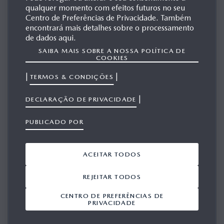
qualquer momento com efeitos futuros no seu
MAZDA IBUKI
Centro de Preferências de Privacidade. Também
encontrará mais detalhes sobre o processamento
de dados aqui.
SAIBA MAIS SOBRE A NOSSA POLÍTICA DE
MATERIAIS
COOKIES
RELACIONADOS
|
|
TERMOS & CONDIÇÕES
|
DECLARAÇÃO DE PRIVACIDADE
PUBLICADO POR
Mostrar 1-7 a partir de 7
ACEITAR TODOS
ADICIONAR TUDO A PARTIR DO
VIEWPORT
REJEITAR TODOS
CENTRO DE PREFERÊNCIAS DE
Mazda Ibuki - Press
PRIVACIDADE
Kit English
28/11/2003