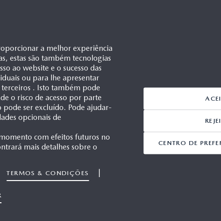
roporcionar a melhor experiência
as, estas são também tecnologias
esso ao website e o sucesso das
ividuais ou para lhe apresentar
 terceiros . Isto também pode
e o risco de acesso por parte
ACE
ão pode ser excluído. Pode ajudar-
dades opcionais de
REJ
 momento com efeitos futuros no
CENTRO DE PREFE
ntrará mais detalhes sobre o
|
TERMOS & CONDIÇÕES
1/1
R