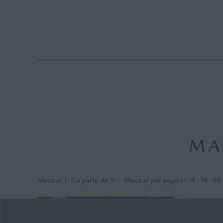
MAZDA M HYBRID
MAZDA M HYBRID BOOST
HYBRID
MA
Mostrar 1-5 a partir de 5
Mostrar por página:
4
16
60