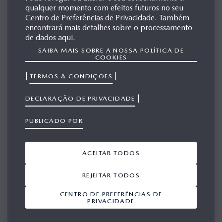
qualquer momento com efeitos futuros no seu
MAZDA HR-X-1
Centro de Preferências de Privacidade. Também
encontrará mais detalhes sobre o processamento
de dados aqui.
SAIBA MAIS SOBRE A NOSSA POLÍTICA DE
MATERIAIS
COOKIES
RELACIONADOS
|
|
TERMOS & CONDIÇÕES
|
DECLARAÇÃO DE PRIVACIDADE
Mostrar 1-7 a partir de 7
ADICIONAR TUDO A PARTIR DO VIEWPORT
PUBLICADO POR
ACEITAR TODOS
REJEITAR TODOS
CENTRO DE PREFERÊNCIAS DE
PRIVACIDADE