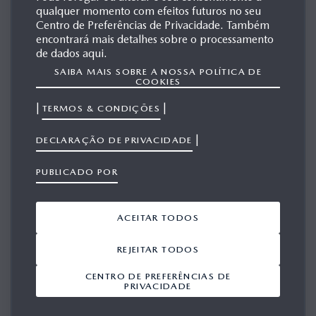
qualquer momento com efeitos futuros no seu
MAZDA HAZUMI
Centro de Preferências de Privacidade. Também
encontrará mais detalhes sobre o processamento
de dados aqui.
SAIBA MAIS SOBRE A NOSSA POLÍTICA DE
MATERIAIS
COOKIES
RELACIONADOS
|
|
TERMOS & CONDIÇÕES
|
DECLARAÇÃO DE PRIVACIDADE
PUBLICADO POR
Mostrar 1-10 a partir de 76
ACEITAR TODOS
ADICIONAR TUDO A PARTIR DO
VIEWPORT
REJEITAR TODOS
CENTRO DE PREFERÊNCIAS DE
Mazda HAZUMI
Mazda HAZUMI to
PRIVACIDADE
estreia no Salão de
debut at Geneva
Genebra.• Dinâmico
Motor Show
‘concept’ do novo
21/02/2014