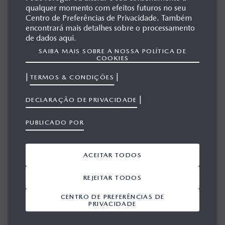
qualquer momento com efeitos futuros no seu
MAZDA 323 MPS
Centro de Preferências de Privacidade. Também
encontrará mais detalhes sobre o processamento
de dados aqui.
SAIBA MAIS SOBRE A NOSSA POLÍTICA DE
MATERIAIS
COOKIES
RELACIONADOS
|
|
TERMOS & CONDIÇÕES
|
DECLARAÇÃO DE PRIVACIDADE
Mostrar 1-2 a partir de 2
ADICIONAR TUDO A PARTIR DO VIEWPORT
PUBLICADO POR
ACEITAR TODOS
REJEITAR TODOS
CENTRO DE PREFERÊNCIAS DE
1/1
PRIVACIDADE