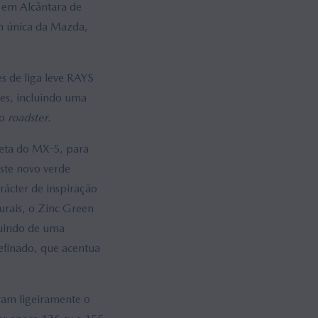
 em Alcântara de
m única da Mazda,
s de liga leve RAYS
es, incluindo uma
do
roadster
.
leta do MX-5, para
ste novo verde
rácter de inspiração
urais, o Zinc Green
luindo de uma
efinado, que acentua
ram ligeiramente o