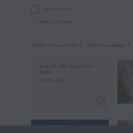
Mazda MX-5 (12)
ABRIR FILTROS
Mazda MX-5 Softtop (6)
Acç
Soul Red Crystal (4)
Est
Mostrar 1-12 a partir de 12
Mostrar por página:
4
Mazda MX-5 RF (2)
Int
Gama (1)
Ho
Press Kit, 2027 Mazda MX-5,
English
09/06/2026