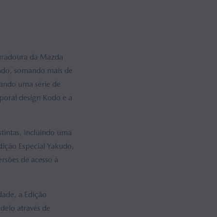
 duradoura da Mazda
do, somando mais de
rando uma série de
poral design Kodo e a
tintas, incluindo uma
dição Especial Yakudo,
ersões de acesso à
ade, a Edição
elo através de