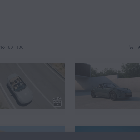
ão (5)
Kazari (4)
áticas (3)
Zinc Green (2)
16
60
100
erior (1)
Motor (1)
mura (1)