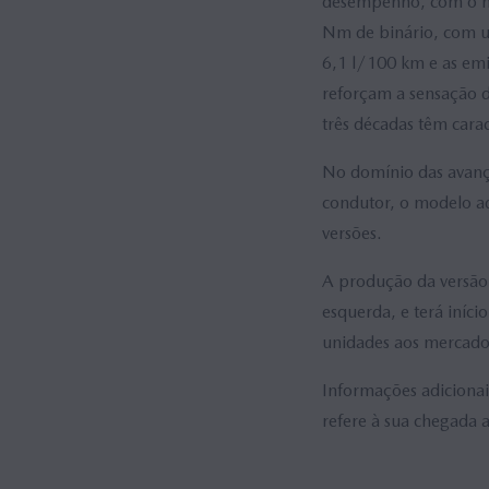
desempenho, com o mot
Nm de binário, com u
6,1 l/100 km e as em
reforçam a sensação d
três décadas têm cara
No domínio das avança
condutor, o modelo ad
versões.
A produção da versão
esquerda, e terá iníci
unidades aos mercados
Informações adiciona
refere à sua chegada 