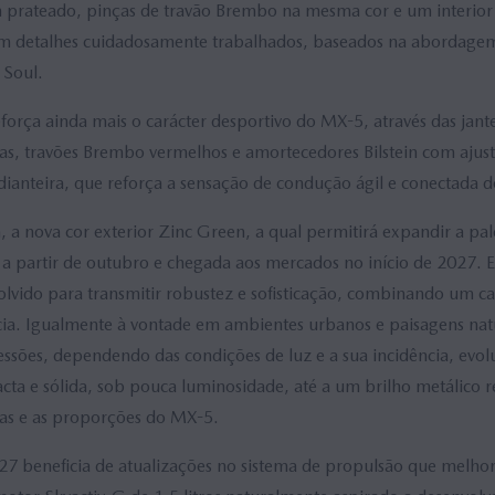
m prateado, pinças de travão Brembo na mesma cor e um interior
om detalhes cuidadosamente trabalhados, baseados na abordage
 Soul.
força ainda mais o carácter desportivo do MX-5, através das jante
as, travões Brembo vermelhos e amortecedores Bilstein com ajust
 dianteira, que reforça a sensação de condução ágil e conectada 
a nova cor exterior Zinc Green, a qual permitirá expandir a pa
 partir de outubro e chegada aos mercados no início de 2027. E
olvido para transmitir robustez e sofisticação, combinando um ca
cia. Igualmente à vontade em ambientes urbanos e paisagens nat
ressões, dependendo das condições de luz e a sua incidência, evo
ta e sólida, sob pouca luminosidade, até a um brilho metálico r
idas e as proporções do MX-5.
 beneficia de atualizações no sistema de propulsão que melho