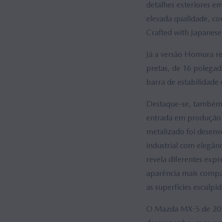
detalhes exteriores e
elevada qualidade, c
Crafted with Japanese
Já a versão Homura re
pretas, de 16 polegad
barra de estabilidade
Destaque-se, também, 
entrada em produção a
metalizado foi desenv
industrial com elegân
revela diferentes exp
aparência mais compac
as superfícies esculp
O Mazda MX-5 de 2027