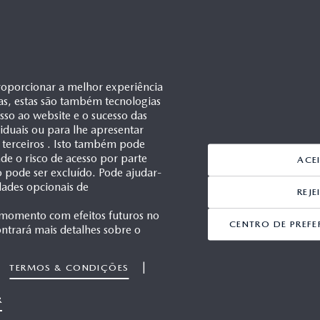
roporcionar a melhor experiência
as, estas são também tecnologias
esso ao website e o sucesso das
ividuais ou para lhe apresentar
 terceiros . Isto também pode
e o risco de acesso por parte
ACE
ão pode ser excluído. Pode ajudar-
dades opcionais de
REJ
 momento com efeitos futuros no
CENTRO DE PREFE
ntrará mais detalhes sobre o
|
TERMOS & CONDIÇÕES
1/1
R