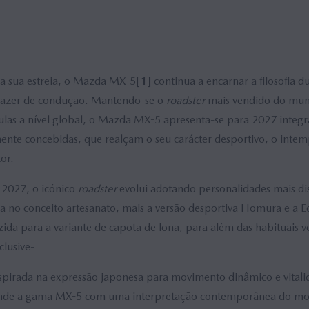
a sua estreia, o Mazda MX-5
[1]
continua a encarnar a filosofia
razer de condução. Mantendo-se o
roadster
mais vendido do mun
ulas a nível global, o Mazda MX-5 apresenta-se para 2027 integ
nte concebidas, que realçam o seu carácter desportivo, o intem
or.
 2027, o icónico
roadster
evolui adotando personalidades mais dis
da no conceito artesanato, mais a versão desportiva Homura e a E
ida para a variante de capota de lona, para além das habituais v
clusive-
irada na expressão japonesa para movimento dinâmico e vitalid
nde a gama MX-5 com uma interpretação contemporânea do mod