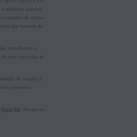
er agora 136 cv e 155
a melhorar para os
na acústica do motor
ínios que há mais de
o, sem distrair o
de série em todas as
dades de volante à
a das primeiras
o
Press Kit
. No que se
.