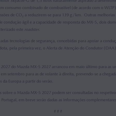
or Skyactiv-G de 1,5 litros naturalmente aspirado a desenvolv
m consumo combinado de combustível (de acordo com o WLTP) 
issões de CO₂ a reduzirem-se para 139 g/km. Outras melhorias 
e condução ágil e a capacidade de responsta do MX-5, dois dom
cterizado este
roadster
.
das tecnologias de segurança, concebidas para apoiar a conduçã
ota, pela primeira vez, o Alerta de Atenção do Condutor (DAA) 
 2027 do Mazda MX-5 2027 arrancou em maio último para as uni
o em setembro para as de volante à direita, prevendo-se a chegad
 da Europa a partir do verão.
is sobre o Mazda MX-5 2027 podem ser consultadas no respetiv
a Portugal, em breve serão dadas as informações complementares
# # #