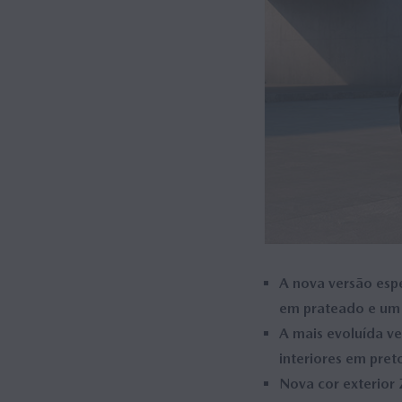
MAZDA M HYBRID
MAZDA M HYBRID BOOST
HYBRID
A nova versão esp
em prateado e um 
A mais evoluída v
interiores em pre
Nova cor exterior 