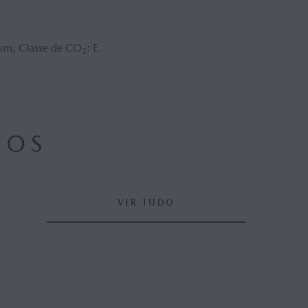
km, Classe de CO
: E.
2
DOS
VER TUDO