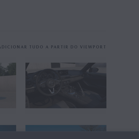
Aero Grey (4)
Deep Crystal Blue (2)
ADICIONAR TUDO A PARTIR DO VIEWPORT
Skyactiv-G (1)