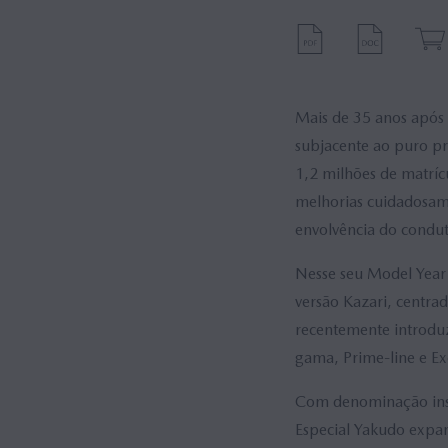
Mais de 35 anos após 
subjacente ao puro p
1,2 milhões de matríc
melhorias cuidadosame
envolvência do condut
Nesse seu Model Year
versão Kazari, centra
recentemente introduz
gama, Prime-line e Ex
Com denominação insp
Especial Yakudo expa