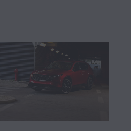
Make Things Better (0)
Skyactiv Vehicle Architecture (0)
i-ACTIV AWD (0)
Masamichi Kogai (0)
Resultados Financeiros (0)
Serviço (0)
Martijn ten Brink (0)
Espanha (0)
Pesquisa & Desenvolvimento Europa (0)
Parcerias (0)
Sede no Japão (0)