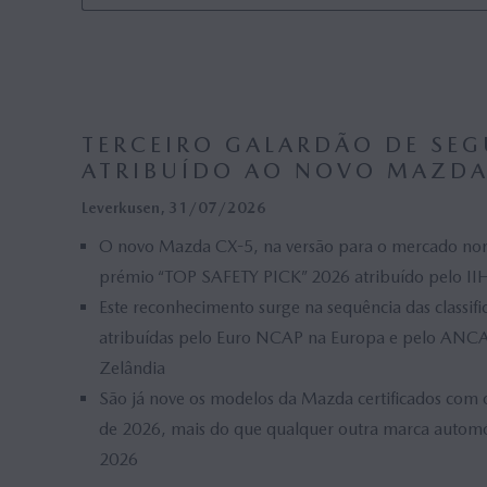
Mazda Hakaze (0)
Mazda
MAZDA M HYBRID
MAZDA M HYBRID BOOST
Mazda CX-7 (0)
Mazd
HYBRID
Mazda Hazumi (0)
Mazd
TERCEIRO GALARDÃO DE SE
Mazda Minagi (0)
MX-5 
ATRIBUÍDO AO NOVO MAZDA
Mazda2 Bio Concept (0)
Mazda
Leverkusen, 31/07/2026
Mazda CX-80 (0)
Mazda
O novo Mazda CX-5, na versão para o mercado nor
Mazda Vision X-Compact (0)
Mazda
prémio “TOP SAFETY PICK” 2026 atribuído pelo II
Este reconhecimento surge na sequência das classifi
Geração 2 - Mazda CX-5 2023 (1)
Mazda
atribuídas pelo Euro NCAP na Europa e pelo ANCA
Zelândia
Geração 4 - Mazda3 2024 (0)
Geraç
São já nove os modelos da Mazda certificados co
Geração 1 - Mazda CX-30 2024 (0)
Geraç
de 2026, mais do que qualquer outra marca automó
2026
Geração 1 - Mazda2 Hybrid 2024 (0)