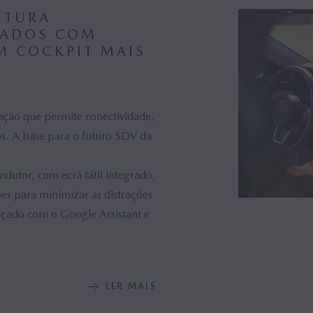
 Europa (0)
Mazda Japão (0)
ETURA
TADOS COM
Presidente Comunicações (0)
Rússia (0)
M COCKPIT MAIS
s (0)
Heritage (0)
Cup (0)
i-stop (0)
ação que permite conectividade,
as (0)
Sustentabilidade (0)
s. A base para o futuro SDV da
or Geral (0)
Desporto Automóvel (0)
dutor, com ecrã tátil integrado,
 Motor Corporation (0)
USA (0)
s para minimizar as distrações
lant No. 2 (0)
e-SKYACTIV PHEV (0)
nçado com o Google Assistant e
ACTIV R-EV (0)
Masahiro Moro (0)
 Charging (0)
LER MAIS