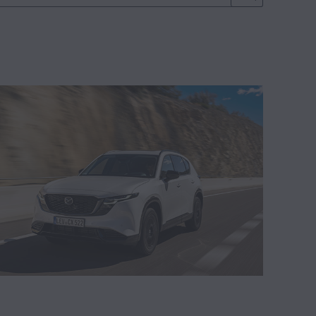
Mazda Cosmo Sport (0)
Mazda Furai (0)
Mazda Kiyora (0)
Mazda3 MPS (0)
Mazda Iconic SP (0)
Mazda Vision X-Coupe (0)
Geração 3 - Mazda2 2023 (0)
(0)
Geração 4 - Mazda MX-5 2024 (0)
 (0)
Geração 1 - Mazda MX-30 2022 (0)