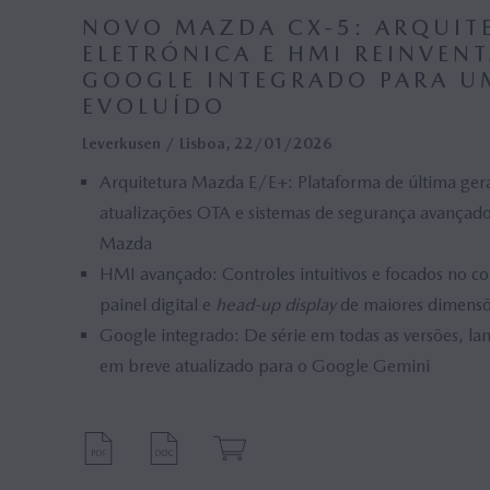
Escandinávia (0)
Mazda
NOVO MAZDA CX-5: ARQUIT
ELETRÓNICA E HMI REINVEN
Vendas (0)
Vice-
GOOGLE INTEGRADO PARA U
EVOLUÍDO
Interior (0)
Facto
Leverkusen / Lisboa, 22/01/2026
Chief Information Officer (CIO) (0)
MX-5 
Arquitetura Mazda E/E+: Plataforma de última ger
Mazda Route3 (0)
Bruxel
atualizações OTA e sistemas de segurança avançado
Tóquio (0)
Direct
Mazda
HMI avançado: Controles intuitivos e focados no con
e-SKYACTIV EV (0)
Mazda
painel digital e
head-up display
de maiores dimensõe
Rhodium White (0)
Hofu P
Google integrado: De série em todas as versões, la
em breve atualizado para o Google Gemini
Ujina Plant No.1, Hiroshima (0)
e-SKY
Melting Copper (0)
Mazda