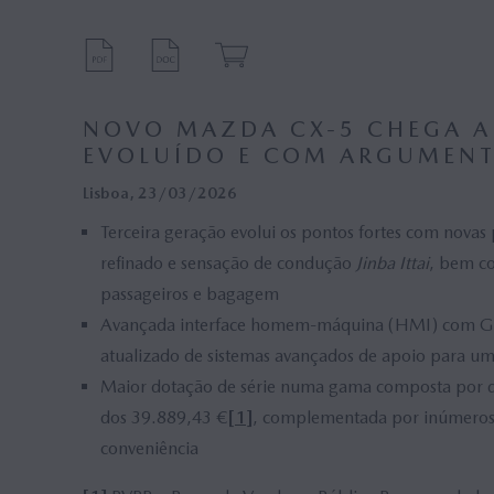
Automóveis (21)
Técnic
Design (7)
Conce
Frankfurt (3)
Portug
NOVO MAZDA CX-5 CHEGA A
EVOLUÍDO E COM ARGUMEN
Tecnologia (2)
EuroN
Lisboa, 23/03/2026
Moscovo (1)
Exteri
Terceira geração evolui os pontos fortes com nova
Acção (1)
Reino
refinado e sensação de condução
Jinba Ittai
, bem c
passageiros e bagagem
Fábrica (1)
Epic D
Avançada interface homem-máquina (HMI) com Go
Mazda Motor de Portugal (0)
Mazda
atualizado de sistemas avançados de apoio para u
Centr
Maior dotação de série numa gama composta por qua
Mazda Spirit Racing RS Future Concept (0)
Centr
dos 39.889,43 €
[1]
, complementada por inúmeros 
conveniência
Mazda Spirit Racing Roadster 12R (0)
Mazda