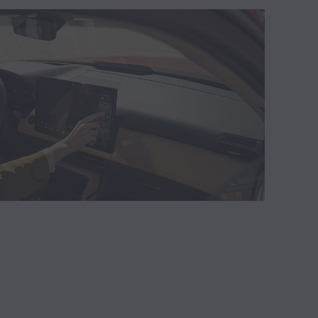
Kenichiro Saruwatari (0)
Concessionário Mazda (0)
História Mazda (0)
Rotativo (0)
Alex Janssens (0)
Craftsmanship (0)
Takumi (0)
e-SKYACTIV D (0)
Nagisa Special Edition (0)