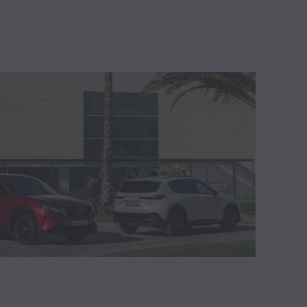
Motor (8)
Salão Automóvel (5)
Segurança (2)
Genebra (1)
Aldeias de Crianças SOS (1)
Corporativo (1)
Nomeações (0)
RX-Vision GT3 Concept (0)
Mazda Spirit Racing Roadster (0)
ncept (0)
App Mazda Charging (0)