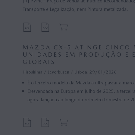
Campanha (0)
Mazda
[1]
PVPR – Preço de Venda ao Público Recomendado; 
Transporte e Legalização, nem Pintura metalizada.
Kevin Rice (0)
Motor
Philip Waring (0)
Histór
Jerome De Haan (0)
Vice-
Desen
MAZDA CX-5 ATINGE CINCO 
UNIDADES EM PRODUÇÃO E 
Estudos (0)
MyMa
GLOBAIS
Designer (0)
Berlin
Hiroshima / Leverkusen / Lisboa, 29/01/2026
Chief Financial Officer (CFO) (0)
Presi
É o terceiro modelo da Mazda a ultrapassar a marc
Desvendada na Europa em julho de 2025, a terceir
Detalhes (0)
Mazda
agora lançada ao longo do primeiro trimestre de 2
Hatchback (0)
Direct
Produção (0)
Chief
Wojciech Halarewicz (0)
Jo Ste