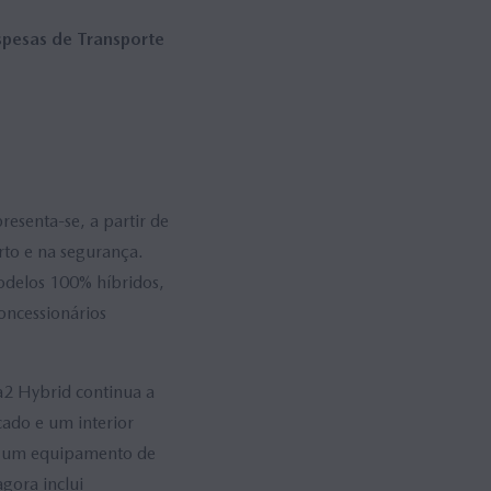
spesas de Transporte
resenta-se, a partir de
rto e na segurança.
odelos 100% híbridos,
oncessionários
a2 Hybrid continua a
ado e um interior
de um equipamento de
gora inclui