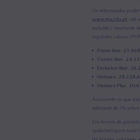
Os interessados podem
www.mazda.pt
, até
incluído), montante d
seguintes valores (
Prime-line
:
23.968
Centre-line
:
24.33
Exclusive-line
:
26.
Homura
:
28.228,6
Homura Plus
:
30.6
Acrescente-se que par
adicional de 5% sobre
Em termos de garanti
quilometragem total m
da Mazda, cobrindo a 