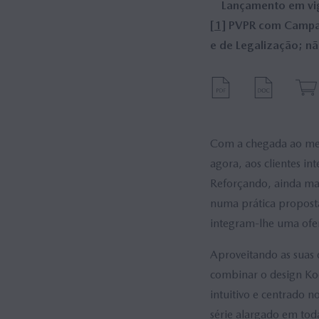
Lançamento em vi
[1]
PVPR com Campanh
e de Legalização; nã
Com a chegada ao mer
agora, aos clientes in
Reforçando, ainda ma
numa prática propost
integram-lhe uma ofer
Aproveitando as suas 
combinar o design Kod
intuitivo e centrado 
série alargado em toda