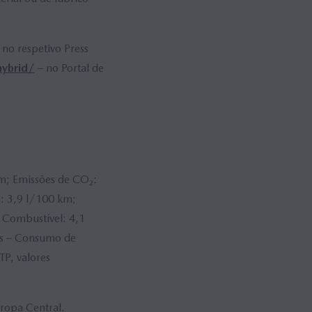
o respetivo Press
ybrid/
– no Portal de
m; Emissões de CO₂:
: 3,9 l/100 km;
Combustível: 4,1
us – Consumo de
P, valores
ropa Central.