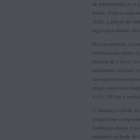
de instrumentos e os 
frente. Entre a vasta 
2026, a adição do Sis
segurança através da 
Na sua essência, o r
combina um motor a ga
sistema de 116 cv. O 
ambientes urbanos, ma
carregamentos extern
atinge uma velocidad
4,2 l/100 km e emissõ
O Mazda2 Hybrid 2026
proporções compacta
condução diária. A pr
unidades na Rede de C