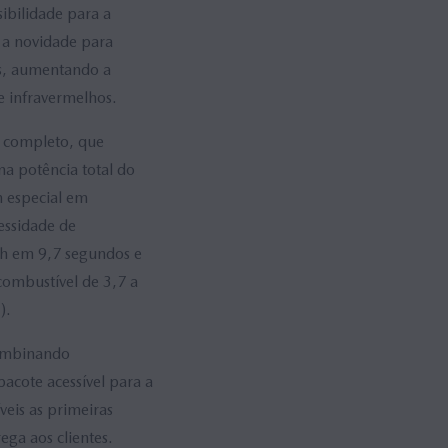
ibilidade para a
e a novidade para
es, aumentando a
e infravermelhos.
o completo, que
a potência total do
m especial em
essidade de
/h em 9,7 segundos e
ombustível de 3,7 a
).
combinando
acote acessível para a
eis as primeiras
ga aos clientes.