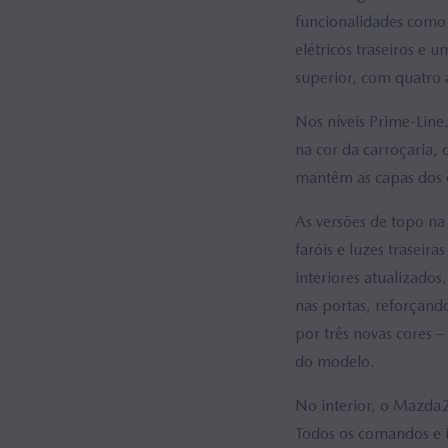
funcionalidades como 
elétricos traseiros e
superior, com quatro a
Nos níveis Prime-Line,
na cor da carroçaria,
mantêm as capas dos e
As versões de topo na
faróis e luzes traseir
interiores atualizados
nas portas, reforçan
por três novas cores –
do modelo.
No interior, o Mazda2
Todos os comandos e i