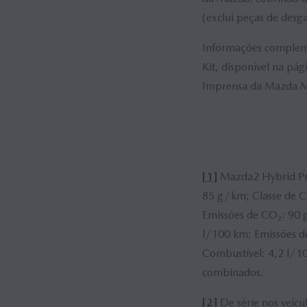
(exclui peças de desg
Informações compleme
Kit, disponível na pá
Imprensa da Mazda Mo
[1]
Mazda2 Hybrid Pri
85 g/km; Classe de C
Emissões de CO₂: 90
l/100 km; Emissões 
Combustível: 4,2 l/1
combinados.
[2]
De série nos veícu