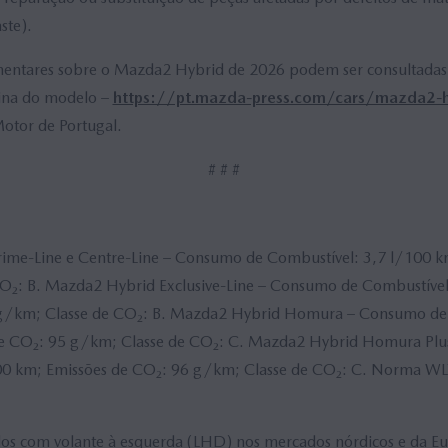
aste).
ntares sobre o Mazda2 Hybrid de 2026 podem ser consultadas n
gina do modelo –
https://pt.mazda-press.com/cars/mazda2-h
tor de Portugal.
# # #
me-Line e Centre-Line – Consumo de Combustível: 3,7 l/100 k
O₂: B. Mazda2 Hybrid Exclusive-Line – Consumo de Combustível
 g/km; Classe de CO₂: B. Mazda2 Hybrid Homura – Consumo de 
de CO₂: 95 g/km; Classe de CO₂: C. Mazda2 Hybrid Homura Pl
00 km; Emissões de CO₂: 96 g/km; Classe de CO₂: C. Norma WLT
los com volante à esquerda (LHD) nos mercados nórdicos e da Eu