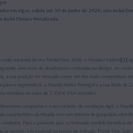
gor.
a em vigor, válida até 30 de junho de 2026; não inclui De
o inclui Pintura Metalizada.
cado nacional do seu Model Year 2026, o Mazda2 Hybrid
[1]
ap
tegrando uma série de atualizações centradas no design, no confo
is, a sua posição no mercado como um dos mais competitivos m
a para o segmento B, a Mazda Motor Portugal e a sua Rede de C
ta imediata no valor de 3.350 € (IVA incluído).
dimensões compactas e o seu carácter de condução ágil, o Mazd
o característico da Mazda com um sistema de propulsão eletrific
no condutor. Para o presente ano, o renovado modelo beneficia 
s as versões, em especial na versão de entrada, Prime-Line, que a