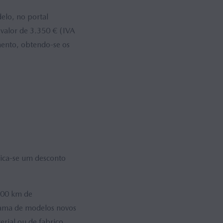
elo, no portal
valor de 3.350 € (IVA
mento, obtendo-se os
lica-se um desconto
000 km de
 gama de modelos novos
rial ou de fabrico