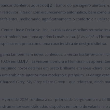
bancos dianteiros aquecidos
[2]
, banco do passageiro ajustável e
 um retrovisor interior com escurecimento automático, bem como 
ltifalantes, melhorando significativamente o conforto e a utilizaç
 Centre-Line e Exclusive-Line, as caixas dos espelhos retrovisores 
 contribuindo para uma aparência mais coesa. Já as versões Hom
spelhos em preto como uma característica de design distintiva.
 gama também têm novos conteúdos: a versão Exclusive-Line inclui
as 100% em LED
[3]
; as versões Homura e Homura Plus apresent
, incluindo novos detalhes em preto brilhante em áreas-chave, co
do um ambiente interior mais moderno e premium. O design ext
 Charcoal Grey, Sky Grey e Fern Green – que reforçam, ainda mais
 Hybrid de 2026 continua a dar prioridade à ergonomia e à facili
nstrumentos essenciais estão dispostos em torno do volante, e o 