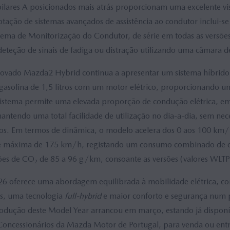
pilares A posicionados mais atrás proporcionam uma excelente vis
dotação de sistemas avançados de assistência ao condutor inclui-s
tema de Monitorização do Condutor, de série em todas as versõ
deteção de sinais de fadiga ou distração utilizando uma câmara d
enovado Mazda2 Hybrid continua a apresentar um sistema híbrid
solina de 1,5 litros com um motor elétrico, proporcionando um
sistema permite uma elevada proporção de condução elétrica, e
ntendo uma total facilidade de utilização no dia-a-dia, sem nec
os. Em termos de dinâmica, o modelo acelera dos 0 aos 100 km
e máxima de 175 km/h, registando um consumo combinado de c
es de CO₂ de 85 a 96 g/km, consoante as versões (valores WLTP
 oferece uma abordagem equilibrada à mobilidade elétrica, 
s, uma tecnologia
full-hybrid
e maior conforto e segurança num p
odução deste Model Year arrancou em março, estando já disponív
oncessionários da Mazda Motor de Portugal, para venda ou entre