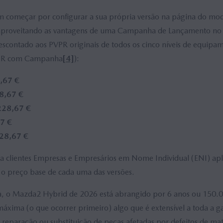
 começar por configurar a sua própria versão na página do mod
 aproveitando as vantagens de uma Campanha de Lançamento no 
escontado aos PVPR originais de todos os cinco níveis de equipa
PVPR com Campanha
[4]
):
,67 €
8,67 €
228,67 €
7 €
28,67 €
a clientes Empresas e Empresários em Nome Individual (ENI) ap
 o preço base de cada uma das versões.
a, o Mazda2 Hybrid de 2026 está abrangido por 6 anos ou 150.
áxima (o que ocorrer primeiro) algo que é extensível a toda a
reparação ou substituição de peças afetadas por defeitos de mate