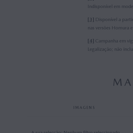
Indisponível em model
[3]
Disponível a parti
nas versões Homura e
[4]
Campanha em vigor,
Legalização; não inclu
MA
IMAGENS
A sua selecção:
Nenhum filtro seleccionado.