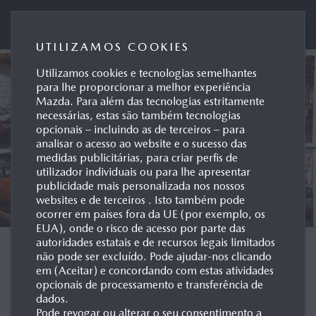
Mazda Motor de Portugal
UTILIZAMOS COOKIES
Utilizamos cookies e tecnologias semelhantes
para lhe proporcionar a melhor experiência
Mazda. Para além das tecnologias estritamente
necessárias, estas são também tecnologias
opcionais – incluindo as de terceiros – para
analisar o acesso ao website e o sucesso das
medidas publicitárias, para criar perfis de
utilizador individuais ou para lhe apresentar
publicidade mais personalizada nos nossos
websites e de terceiros . Isto também pode
ocorrer em países fora da UE (por exemplo, os
EUA), onde o risco de acesso por parte das
autoridades estatais e de recursos legais limitados
ARQUIVO POR
não pode ser excluído. Pode ajudar-nos clicando
em (Aceitar) e concordando com estas atividades
MODELO
opcionais de processamento e transferência de
dados.
Pode revogar ou alterar o seu consentimento a