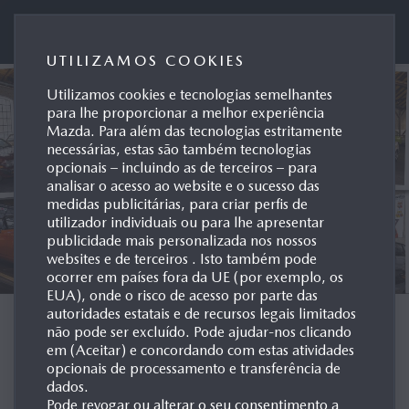
Mazda Motor de Portugal
UTILIZAMOS COOKIES
Utilizamos cookies e tecnologias semelhantes
para lhe proporcionar a melhor experiência
Mazda. Para além das tecnologias estritamente
necessárias, estas são também tecnologias
opcionais – incluindo as de terceiros – para
analisar o acesso ao website e o sucesso das
medidas publicitárias, para criar perfis de
utilizador individuais ou para lhe apresentar
publicidade mais personalizada nos nossos
websites e de terceiros . Isto também pode
ocorrer em países fora da UE (por exemplo, os
EUA), onde o risco de acesso por parte das
autoridades estatais e de recursos legais limitados
ARQUIVO POR
não pode ser excluído. Pode ajudar-nos clicando
em (Aceitar) e concordando com estas atividades
MODELO
opcionais de processamento e transferência de
dados.
Pode revogar ou alterar o seu consentimento a