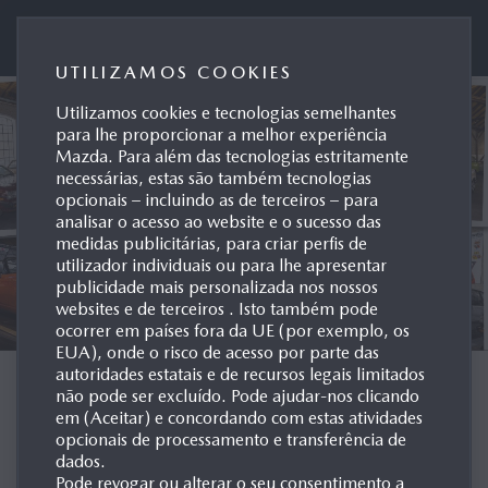
Mazda Motor de Portugal
UTILIZAMOS COOKIES
Utilizamos cookies e tecnologias semelhantes
para lhe proporcionar a melhor experiência
Mazda. Para além das tecnologias estritamente
necessárias, estas são também tecnologias
opcionais – incluindo as de terceiros – para
analisar o acesso ao website e o sucesso das
medidas publicitárias, para criar perfis de
utilizador individuais ou para lhe apresentar
publicidade mais personalizada nos nossos
websites e de terceiros . Isto também pode
ocorrer em países fora da UE (por exemplo, os
EUA), onde o risco de acesso por parte das
autoridades estatais e de recursos legais limitados
ARQUIVO POR
não pode ser excluído. Pode ajudar-nos clicando
em (Aceitar) e concordando com estas atividades
MODELO
opcionais de processamento e transferência de
dados.
Pode revogar ou alterar o seu consentimento a