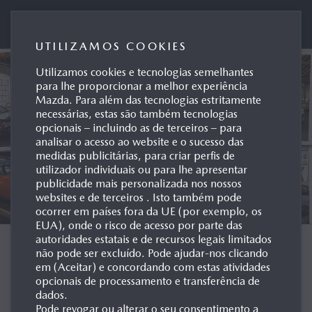
Mazda Motor de Portugal
UTILIZAMOS COOKIES
Utilizamos cookies e tecnologias semelhantes
para lhe proporcionar a melhor experiência
Mazda. Para além das tecnologias estritamente
necessárias, estas são também tecnologias
opcionais – incluindo as de terceiros – para
analisar o acesso ao website e o sucesso das
medidas publicitárias, para criar perfis de
utilizador individuais ou para lhe apresentar
publicidade mais personalizada nos nossos
websites e de terceiros . Isto também pode
ocorrer em países fora da UE (por exemplo, os
EUA), onde o risco de acesso por parte das
autoridades estatais e de recursos legais limitados
ARQUIVO POR
não pode ser excluído. Pode ajudar-nos clicando
em (Aceitar) e concordando com estas atividades
MODELO
opcionais de processamento e transferência de
dados.
Pode revogar ou alterar o seu consentimento a